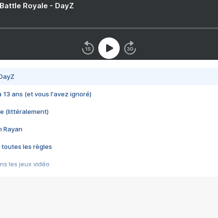
 Battle Royale - DayZ
 DayZ
 a 13 ans (et vous l'avez ignoré)
e (littéralement)
im Rayan
 toutes les règles
s les jeux vidéo
us choquant de Rockstar ? - Le scandale BULLY
e plus moche de Steam
du RÊVE tourne au CAUCHEMAR