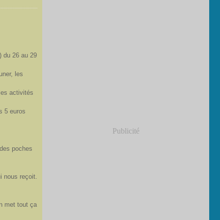
 ) du 26 au 29
uner, les
es activités
s 5 euros
Publicité
e des poches
i nous reçoit.
on met tout ça