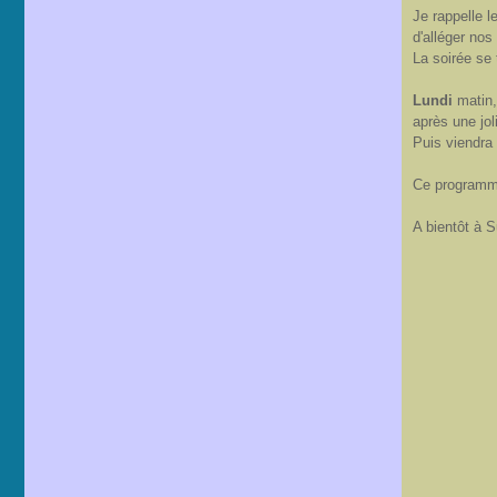
Je rappelle 
d'alléger nos
La soirée se 
Lundi
matin,
après une jol
Puis viendra 
Ce programme 
A bientôt à 