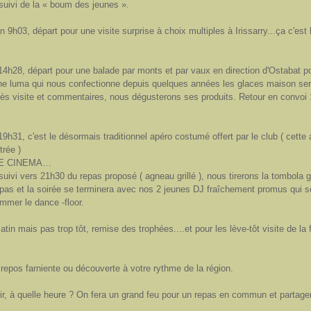
suivi de la « boum des jeunes ».
 9h03, départ pour une visite surprise à choix multiples à Irissarry...ça c'est
14h28, départ pour une balade par monts et par vaux en direction d'Ostabat p
sne luma qui nous confectionne depuis quelques années les glaces maison ser
ès visite et commentaires, nous dégusterons ses produits. Retour en convoi
9h31, c'est le désormais traditionnel apéro costumé offert par le club ( cette
trée )
.LE CINEMA…
suivi vers 21h30 du repas proposé ( agneau grillé ), nous tirerons la tombola g
epas et la soirée se terminera avec nos 2 jeunes DJ fraîchement promus qui s
lammer le dance -floor.
tin mais pas trop tôt, remise des trophées....et pour les lève-tôt visite de la
 repos farniente ou découverte à votre rythme de la région.
r, à quelle heure ? On fera un grand feu pour un repas en commun et partager