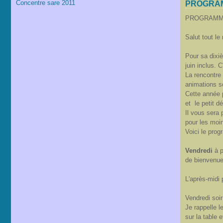
Concentre sare 2011
PROGRAMM
PROGRAMM
Salut tout l
Pour sa dixiè
juin inclus. 
La rencontre 
animations so
Cette année p
et le petit dé
Il vous sera
pour les moin
Voici le pro
Vendredi
à p
de bienvenue
L'après-midi 
Vendredi soi
Je rappelle l
sur la table