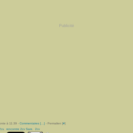
Publicité
onte à 11:39 -
Commentaires [
…
]
- Permalien [
#
]
2cv
,
rencontre 2cv Sare
,
2cv