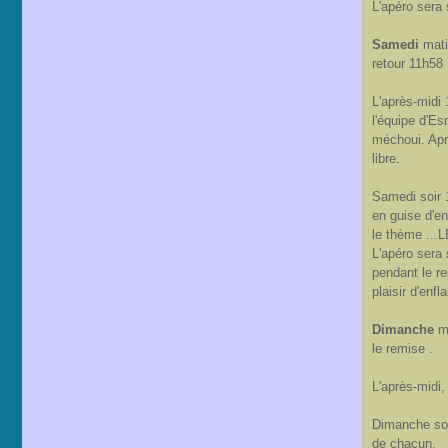
L'apéro sera 
Samedi
matin
retour 11h58
L'après-midi 
l'équipe d'E
méchoui. Apr
libre.
Samedi soir 1
en guise d'en
le thème ..
L'apéro sera 
pendant le r
plaisir d'enf
Dimanche
ma
le remise .
L'après-midi,
Dimanche soi
de chacun.