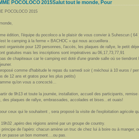
E POCOLOCO 2015Salut tout le monde, Pour
E POCOLOCO 2015
e monde,
me édition, l'équipe du pocoloco a le plaisir de vous convier à Suhescun ( 64
C'est le camping à la ferme « BACHOC » qui nous accueillera .
est organisée pour 120 personnes, l'accès, les plaques de rallye, le petit déje
nt gratuites mais les inscriptions sont impératives au 06,17,73,77,91
as de chapiteaux car le camping est doté d'une grande salle où se tiendront l
jeuner.
 proposé comme d'habitude le repas du samedi soir ( méchoui à 10 euros / per
s de 12 ans et gratos pour les plus petits)
gramme qu'on vous a concocté…
artir de 9h13 et toute la journée, installation, accueil des participants, remis
, des plaques de rallye, embrassades, accolades et bises...et ouais!
pour ceux qui le souhaitent , sera proposé la visite de l'exploitation agricole qu
r 19h32 ,apéro des régions animé par un groupe de country.
e principe de l'apéro: chacun amène un truc de chez lui à boire ou à manger, 
 et on passe un bon moment….ou pas.