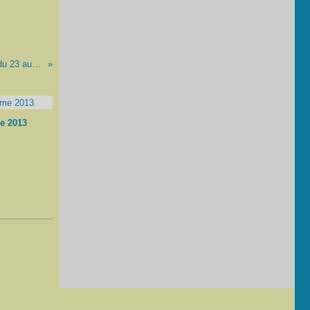
Pocoloco édition 2016, Suhescun (64), du 23 au 27 Juin
e 2013