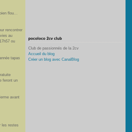
 bien flou…
our rencontrer
vies au
pocoloco 2cv club
 17h57 ou
Club de passionnés de la 2cv
Accueil du blog
 année tapas
Créer un blog avec CanalBlog
ratuite
e feront un
 ferme avant
 les restes