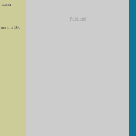
 aussi
Publicité
; menu à 16€